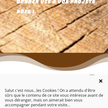
donner vie à vos projets
bois !
Salut c'est nous...les Cookies ! On a attendu d'être
Nous téléphoner

sûrs que le contenu de ce site vous intéresse avant de
06.61.03.54.37
vous déranger, mais on aimerait bien vous
accompagner pendant votre visite...