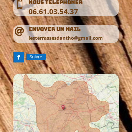
Nous téléphoner

06.61.03.54.37
Envoyer un mail

lesterrassesdantho@gmail.com
Suivre